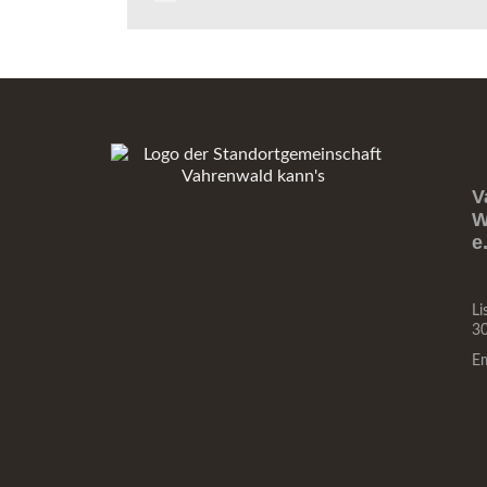
V
W
e
Li
3
E