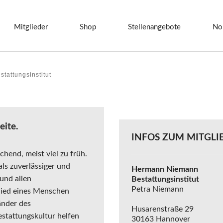
Mitglieder
Shop
Stellenangebote
No
tattungsinstitut
eite.
INFOS ZUM MITGLI
hend, meist viel zu früh.
ls zuverlässiger und
Hermann Niemann
 und allen
Bestattungsinstitut
Petra Niemann
chied eines Menschen
änder des
Husarenstraße 29
stattungskultur helfen
30163 Hannover