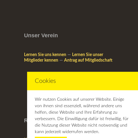
Unser Verein
Lernen Sie uns kennen
—
Lernen Sie unser
Mitglieder kennen
—
Antrag auf Mitgliedschaft
Cookies
Wir nutzen Cookies auf unserer Website. Einige
von ihnen sind essenziell, während andere uns
helfen, diese Website und Ihre Erfahrung zu
verbessern. Die Einwilligung dafür ist freiwillig, für
Rechtliches
die Nutzung dieser Website nicht notwendig und
kann jederzeit widerrufen werden.