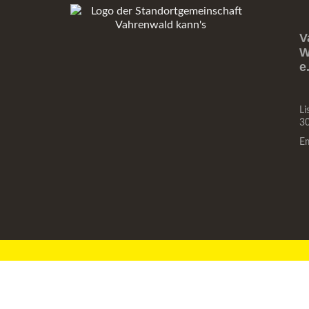
V
W
e
Li
3
E