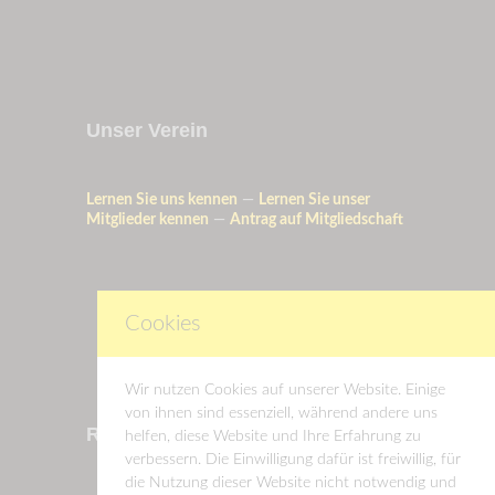
Unser Verein
Lernen Sie uns kennen
—
Lernen Sie unser
Mitglieder kennen
—
Antrag auf Mitgliedschaft
Cookies
Wir nutzen Cookies auf unserer Website. Einige
von ihnen sind essenziell, während andere uns
Rechtliches
helfen, diese Website und Ihre Erfahrung zu
verbessern. Die Einwilligung dafür ist freiwillig, für
die Nutzung dieser Website nicht notwendig und