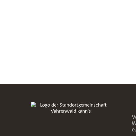
V
W
e